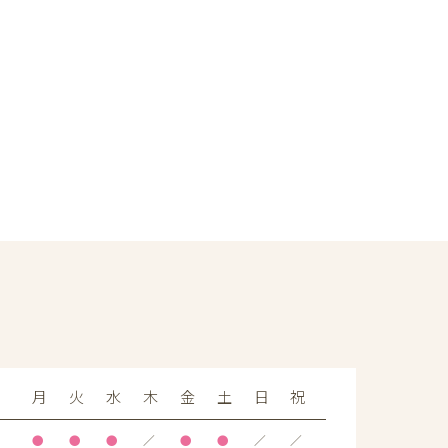
月
火
水
木
金
土
日
祝
●
●
●
／
●
●
／
／