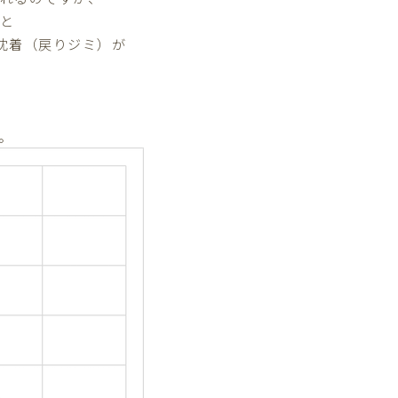
と
沈着（戻りジミ）が
。