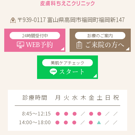
〒939-0117 富山県高岡市福岡町福岡新147
24時間受付中
診療のご案内
WEB予約
ご来院の方へ
美肌ケアチェック
スタート
診療時間
月
火
水
木
金
土
日
祝
8:45～12:15
●
●
●
／
●
●
／
／
14:00～18:00
●
●
●
／
●
▲
／
／