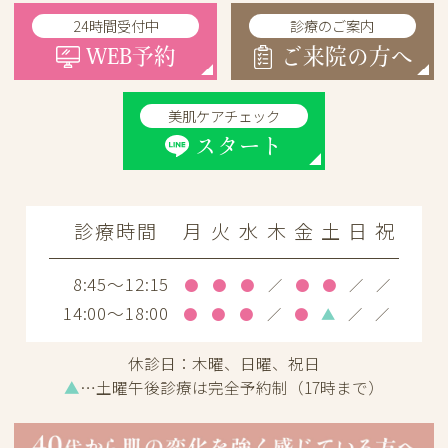
24時間受付中
診療のご案内
WEB予約
ご来院の方へ
美肌ケアチェック
スタート
診療時間
月
火
水
木
金
土
日
祝
8:45～12:15
●
●
●
／
●
●
／
／
14:00～18:00
●
●
●
／
●
▲
／
／
休診日：
木曜、日曜、祝日
▲
…土曜午後診療は完全予約制（17時まで）