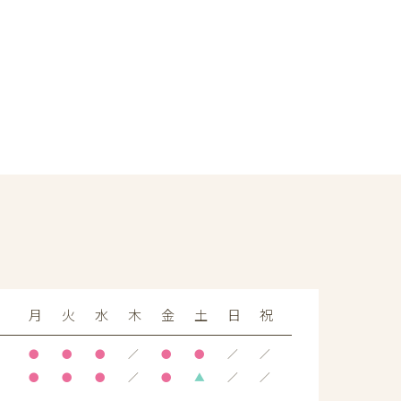
月
火
水
木
金
土
日
祝
●
●
●
／
●
●
／
／
●
●
●
／
●
▲
／
／