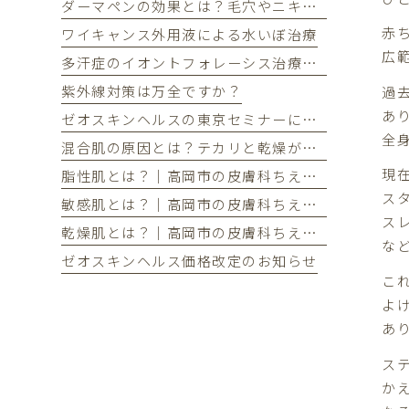
ダーマペンの効果とは？毛穴やニキビ跡が気になる方へ
赤
ワイキャンス外用液による水いぼ治療
広
多汗症のイオントフォレーシス治療を開始しました
紫外線対策は万全ですか？
過
あ
ゼオスキンヘルスの東京セミナーに参加してきました
全
混合肌の原因とは？テカリと乾燥が同時に起こる理由とケア方法
現
脂性肌とは？｜高岡市の皮膚科ちえこクリニック
ス
敏感肌とは？｜高岡市の皮膚科ちえこクリニック
ス
乾燥肌とは？｜高岡市の皮膚科ちえこクリニック
な
ゼオスキンヘルス価格改定のお知らせ
こ
よ
あ
ス
か