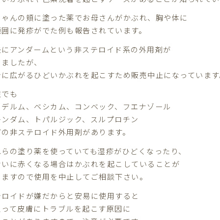
ちゃんの頬に塗った薬でお母さんがかぶれ、胸や体に
範囲に発疹がでた例も報告されています。
去にアンダームという非ステロイド系の外用剤が
りましたが、
身に広がるひどいかぶれを起こすため販売中止になっています
在でも
タデルム、ベシカム、コンベック、フエナゾール
レンダム、トパルジック、スルプロチン
どの非ステロイド外用剤があります。
れらの塗り薬を使っていても湿疹がひどくなったり、
けいに赤くなる場合はかぶれを起こしていることが
りますので使用を中止してご相談下さい。
テロイドが嫌だからと安易に使用すると
えって皮膚にトラブルを起こす原因に