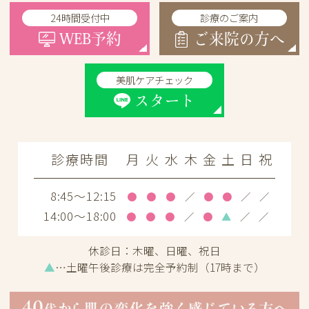
24時間受付中
診療のご案内
WEB予約
ご来院の方へ
美肌ケアチェック
スタート
診療時間
月
火
水
木
金
土
日
祝
8:45～12:15
●
●
●
／
●
●
／
／
14:00～18:00
●
●
●
／
●
▲
／
／
休診日：
木曜、日曜、祝日
▲
…土曜午後診療は完全予約制（17時まで）