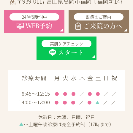
〒939-0117 富山県高岡市福岡町福岡新147
24時間受付中
診療のご案内
WEB予約
ご来院の方へ
美肌ケアチェック
スタート
診療時間
月
火
水
木
金
土
日
祝
8:45～12:15
●
●
●
／
●
●
／
／
14:00～18:00
●
●
●
／
●
▲
／
／
休診日：
木曜、日曜、祝日
▲
…土曜午後診療は完全予約制（17時まで）