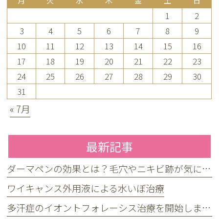
月
火
水
木
金
土
日
1
2
3
4
5
6
7
8
9
10
11
12
13
14
15
16
17
18
19
20
21
22
23
24
25
26
27
28
29
30
31
« 7月
最新記事
ダーマペンの効果とは？毛穴やニキビ跡が気になる方へ
ワイキャンス外用液による水いぼ治療
多汗症のイオントフォレーシス治療を開始しました