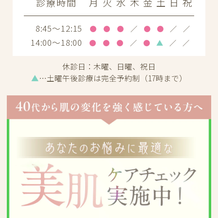
診療時間
月
火
水
木
金
土
日
祝
8:45～12:15
●
●
●
／
●
●
／
／
14:00～18:00
●
●
●
／
●
▲
／
／
休診日：
木曜、日曜、祝日
▲
…土曜午後診療は完全予約制（17時まで）