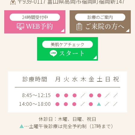
〒939-0117 富山県高岡市福岡町福岡新147
24時間受付中
診療のご案内
WEB予約
ご来院の方へ
美肌ケアチェック
スタート
診療時間
月
火
水
木
金
土
日
祝
8:45～12:15
●
●
●
／
●
●
／
／
14:00～18:00
●
●
●
／
●
▲
／
／
休診日：
木曜、日曜、祝日
▲
…土曜午後診療は完全予約制（17時まで）