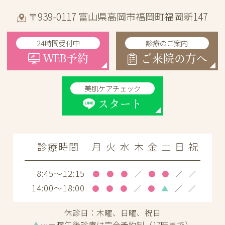
〒939-0117 富山県高岡市福岡町福岡新147
24時間受付中
診療のご案内
WEB予約
ご来院の方へ
美肌ケアチェック
スタート
診療時間
月
火
水
木
金
土
日
祝
8:45～12:15
●
●
●
／
●
●
／
／
14:00～18:00
●
●
●
／
●
▲
／
／
休診日：
木曜、日曜、祝日
▲
…土曜午後診療は完全予約制（17時まで）