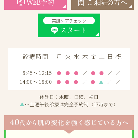
WEB予約
ご来院の方へ
美肌ケアチェック
スタート
診療時間
月
火
水
木
金
土
日
祝
8:45～12:15
●
●
●
／
●
●
／
／
14:00～18:00
●
●
●
／
●
▲
／
／
休診日：
木曜、日曜、祝日
▲
…土曜午後診療は完全予約制（17時まで）