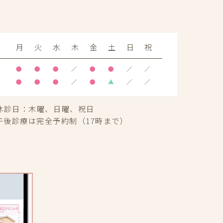
月
火
水
木
金
土
日
祝
●
●
●
／
●
●
／
／
●
●
●
／
●
▲
／
／
休診日：
木曜、日曜、祝日
午後診療は完全予約制（17時まで）