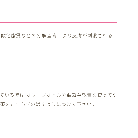
過酸化脂質などの分解産物により皮膚が刺激される
ている時は オリーブオイルや亜鉛華軟膏を使ってや
お薬をこすらずのばすようにつけて下さい。