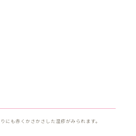
て
わりにも赤くかさかさした湿疹がみられます。