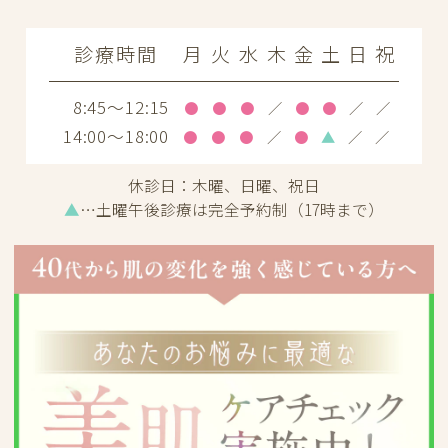
診療時間
月
火
水
木
金
土
日
祝
8:45～12:15
●
●
●
／
●
●
／
／
14:00～18:00
●
●
●
／
●
▲
／
／
休診日：
木曜、日曜、祝日
▲
…土曜午後診療は完全予約制（17時まで）