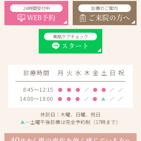
24時間受付中
診療のご案内
WEB予約
ご来院の方へ
美肌ケアチェック
スタート
診療時間
月
火
水
木
金
土
日
祝
8:45～12:15
●
●
●
／
●
●
／
／
14:00～18:00
●
●
●
／
●
▲
／
／
休診日：
木曜、日曜、祝日
▲
…土曜午後診療は完全予約制（17時まで）