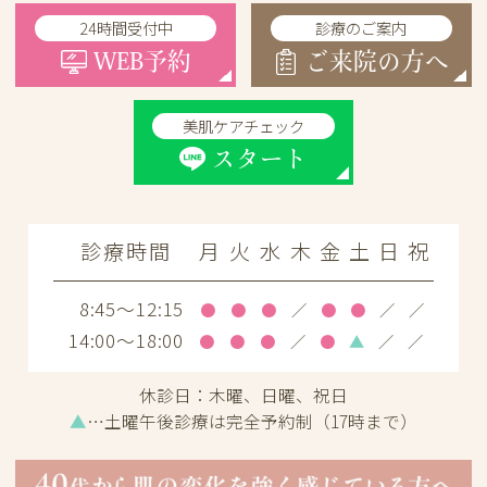
24時間受付中
診療のご案内
WEB予約
ご来院の方へ
美肌ケアチェック
スタート
診療時間
月
火
水
木
金
土
日
祝
8:45～12:15
●
●
●
／
●
●
／
／
14:00～18:00
●
●
●
／
●
▲
／
／
休診日：
木曜、日曜、祝日
▲
…土曜午後診療は完全予約制（17時まで）