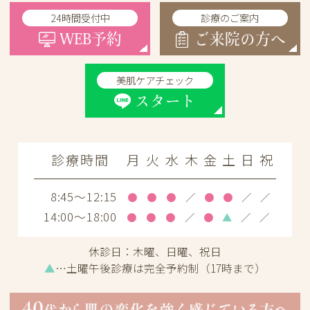
24時間受付中
診療のご案内
WEB予約
ご来院の方へ
美肌ケアチェック
スタート
診療時間
月
火
水
木
金
土
日
祝
8:45～12:15
●
●
●
／
●
●
／
／
14:00～18:00
●
●
●
／
●
▲
／
／
休診日：
木曜、日曜、祝日
▲
…土曜午後診療は完全予約制（17時まで）