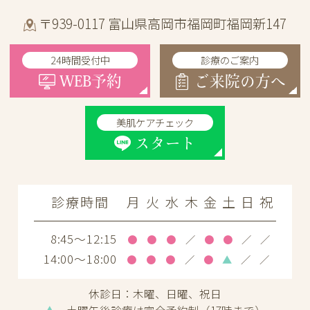
〒939-0117 富山県高岡市福岡町福岡新147
24時間受付中
診療のご案内
WEB予約
ご来院の方へ
美肌ケアチェック
スタート
診療時間
月
火
水
木
金
土
日
祝
8:45～12:15
●
●
●
／
●
●
／
／
14:00～18:00
●
●
●
／
●
▲
／
／
休診日：
木曜、日曜、祝日
▲
…土曜午後診療は完全予約制（17時まで）