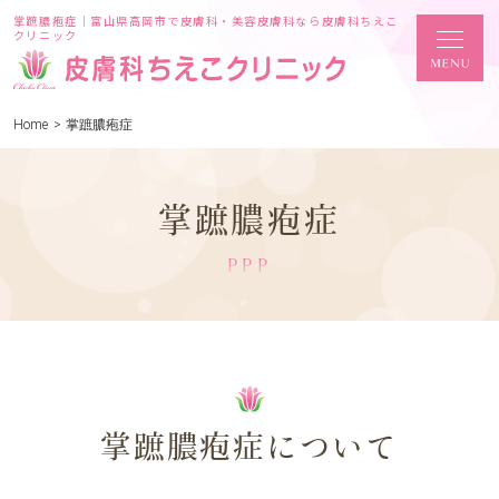
掌蹠膿疱症｜富山県高岡市で皮膚科・美容皮膚科なら皮膚科ちえこ
クリニック
Home
>
掌蹠膿疱症
掌蹠膿疱症
PPP
掌蹠膿疱症について