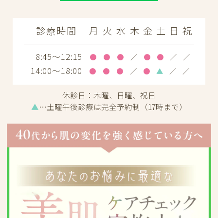
診療時間
月
火
水
木
金
土
日
祝
8:45～12:15
●
●
●
／
●
●
／
／
14:00～18:00
●
●
●
／
●
▲
／
／
休診日：
木曜、日曜、祝日
▲
…土曜午後診療は完全予約制（17時まで）