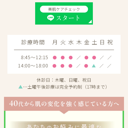
美肌ケアチェック
スタート
診療時間
月
火
水
木
金
土
日
祝
8:45～12:15
●
●
●
／
●
●
／
／
14:00～18:00
●
●
●
／
●
▲
／
／
休診日：
木曜、日曜、祝日
▲
…土曜午後診療は完全予約制（17時まで）