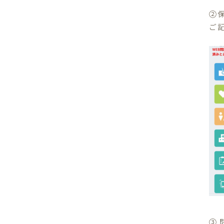
②
ご
③