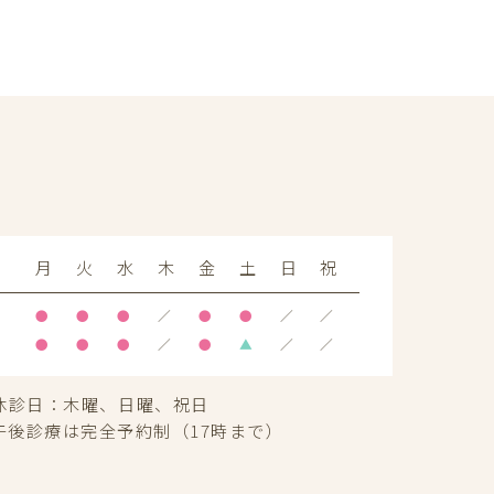
月
火
水
木
金
土
日
祝
●
●
●
／
●
●
／
／
●
●
●
／
●
▲
／
／
休診日：
木曜、日曜、祝日
午後診療は完全予約制（17時まで）