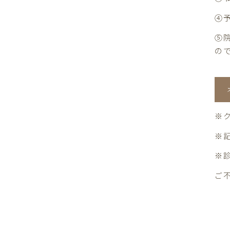
④
⑤
の
※
※
※
ご