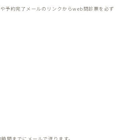
や予約完了メールのリンクからweb問診票を必ず
約時間までにメールで送ります。