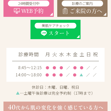
24時間受付中
診療のご案内
WEB予約
ご来院の方へ
美肌ケアチェック
スタート
診療時間
月
火
水
木
金
土
日
祝
8:45～12:15
●
●
●
／
●
●
／
／
14:00～18:00
●
●
●
／
●
▲
／
／
休診日：
木曜、日曜、祝日
▲
…土曜午後診療は完全予約制（17時まで）