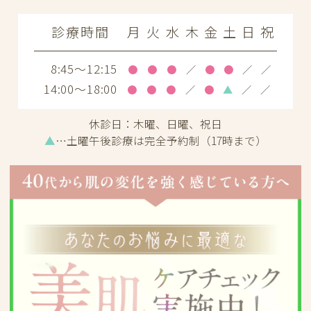
診療時間
月
火
水
木
金
土
日
祝
8:45～12:15
●
●
●
／
●
●
／
／
14:00～18:00
●
●
●
／
●
▲
／
／
休診日：
木曜、日曜、祝日
▲
…土曜午後診療は完全予約制（17時まで）