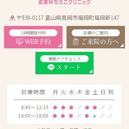
〒939-0117 富山県高岡市福岡町福岡新147
24時間受付中
診療のご案内
WEB予約
ご来院の方へ
美肌ケアチェック
スタート
診療時間
月
火
水
木
金
土
日
祝
8:45～12:15
●
●
●
／
●
●
／
／
14:00～18:00
●
●
●
／
●
▲
／
／