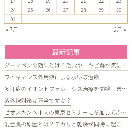
17
18
19
20
21
22
23
24
25
26
27
28
29
30
31
« 7月
2月 »
最新記事
ダーマペンの効果とは？毛穴やニキビ跡が気になる方へ
ワイキャンス外用液による水いぼ治療
多汗症のイオントフォレーシス治療を開始しました
紫外線対策は万全ですか？
ゼオスキンヘルスの東京セミナーに参加してきました
混合肌の原因とは？テカリと乾燥が同時に起こる理由とケア方法