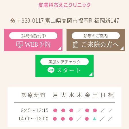
〒939-0117 富山県高岡市福岡町福岡新147
24時間受付中
診療のご案内
WEB予約
ご来院の方へ
美肌ケアチェック
スタート
診療時間
月
火
水
木
金
土
日
祝
8:45～12:15
●
●
●
／
●
●
／
／
14:00～18:00
●
●
●
／
●
▲
／
／