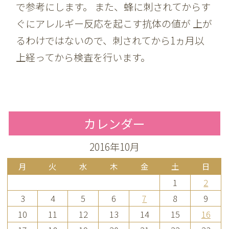
で参考にします。 また、蜂に刺されてからす
ぐにアレルギー反応を起こす抗体の値が 上が
るわけではないので、刺されてから1ヵ月以
上経ってから検査を行います。
カレンダー
2016年10月
月
火
水
木
金
土
日
1
2
3
4
5
6
7
8
9
10
11
12
13
14
15
16