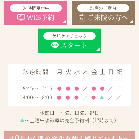
24時間受付中
診療のご案内
WEB予約
ご来院の方へ
美肌ケアチェック
スタート
診療時間
月
火
水
木
金
土
日
祝
8:45～12:15
●
●
●
／
●
●
／
／
14:00～18:00
●
●
●
／
●
▲
／
／
休診日：
木曜、日曜、祝日
▲
…土曜午後診療は完全予約制（17時まで）