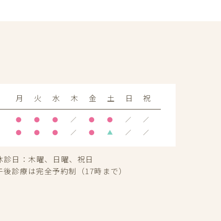
月
火
水
木
金
土
日
祝
●
●
●
／
●
●
／
／
●
●
●
／
●
▲
／
／
休診日：
木曜、日曜、祝日
午後診療は完全予約制（17時まで）