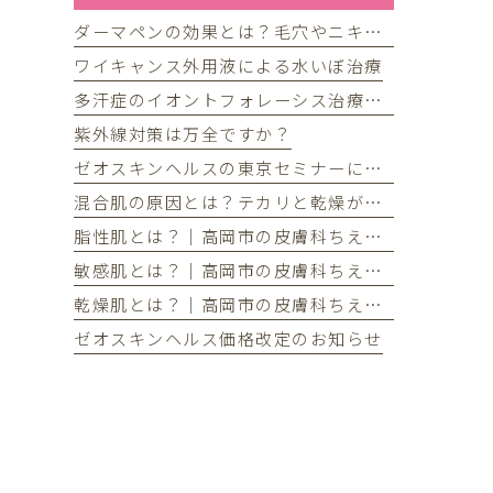
ダーマペンの効果とは？毛穴やニキビ跡が気になる方へ
ワイキャンス外用液による水いぼ治療
多汗症のイオントフォレーシス治療を開始しました
紫外線対策は万全ですか？
ゼオスキンヘルスの東京セミナーに参加してきました
混合肌の原因とは？テカリと乾燥が同時に起こる理由とケア方法
脂性肌とは？｜高岡市の皮膚科ちえこクリニック
敏感肌とは？｜高岡市の皮膚科ちえこクリニック
乾燥肌とは？｜高岡市の皮膚科ちえこクリニック
ゼオスキンヘルス価格改定のお知らせ