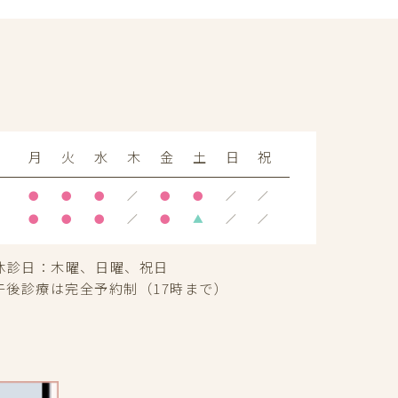
月
火
水
木
金
土
日
祝
●
●
●
／
●
●
／
／
●
●
●
／
●
▲
／
／
休診日：
木曜、日曜、祝日
午後診療は完全予約制（17時まで）