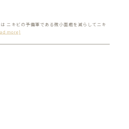
は ニキビの予備軍である微小面疱を減らしてニキ
ead more]